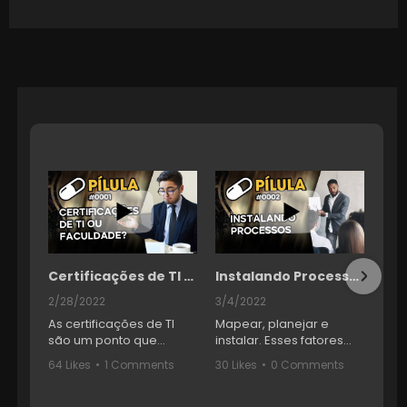
Certificações de TI ou Faculdade? | Pílula #001
Instalando Processos | Pílula #0002
2/28/2022
3/4/2022
As certificações de TI
Mapear, planejar e
são um ponto que
instalar. Esses fatores
geram muitos
estão sempre no centro
64 Likes
•
1 Comments
30 Likes
•
0 Comments
3
equívocos nos
das atenções quando
profissionais da área.
falamos do
Afinal, muitos se rendem
gerenciamento de